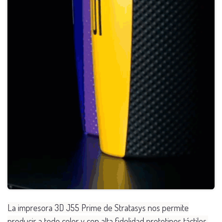
​La impresora 3D J55 Prime de Stratasys nos permite
producir a todo color y con alta fidelidad prototipos táctiles,