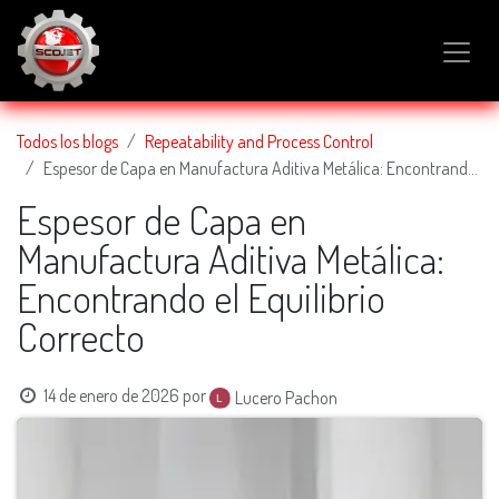
IR AL CONTENIDO
Todos los blogs
Repeatability and Process Control
Espesor de Capa en Manufactura Aditiva Metálica: Encontrando el Equilibrio Correcto
Espesor de Capa en
Manufactura Aditiva Metálica:
Encontrando el Equilibrio
Correcto
14 de enero de 2026
por
Lucero Pachon