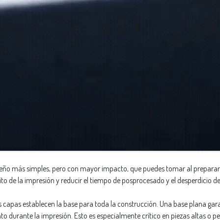
iseño más simples, pero con mayor impacto, que puedes tomar al preparar 
o de la impresión y reducir el tiempo de posprocesado y el desperdicio de
 capas establecen la base para toda la construcción. Una base plana gara
 durante la impresión. Esto es especialmente crítico en piezas altas o p