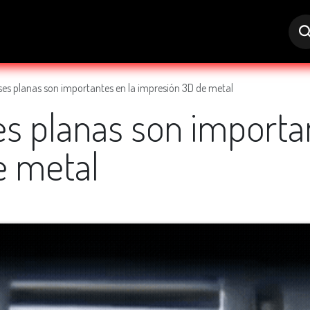
s
Trabaja con Nosotros
Ayuda
ses planas son importantes en la impresión 3D de metal
es planas son importa
e metal