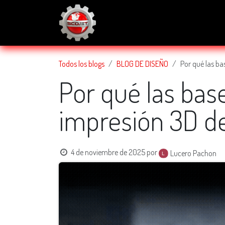
IR AL CONTENIDO
Acera de
Servicios
Blog
Todos los blogs
BLOG DE DISEÑO
Por qué las ba
Por qué las bas
impresión 3D d
4 de noviembre de 2025
por
Lucero Pachon