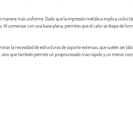
de manera más uniforme. Dado que la impresión metálica implica ciclos té
s. Al comenzar con una base plana, permites que el calor se disipe de form
minar la necesidad de estructuras de soporte extensas, que suelen ser labo
ión, sino que también permite un posprocesado más rápido y un menor con
Leer sigu