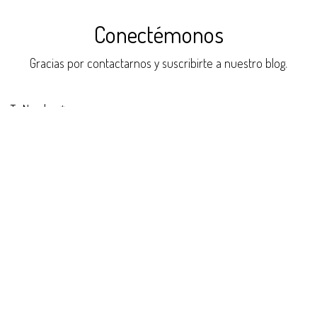
Conectémonos
Gracias por contactarnos y suscribirte a nuestro blog.
Tu Nombre
*
Número de Teléfono
Tu Email
*
Tu Empresa