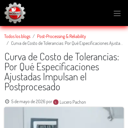
IR AL CONTENIDO
Todos los blogs
Post-Processing & Reliability
Curva de Costo de Tolerancias: Por Qué Especificaciones Ajustadas Impulsan el Postprocesado
Curva de Costo de Tolerancias:
Por Qué Especificaciones
Ajustadas Impulsan el
Postprocesado
5 de mayo de 2026
por
Lucero Pachon